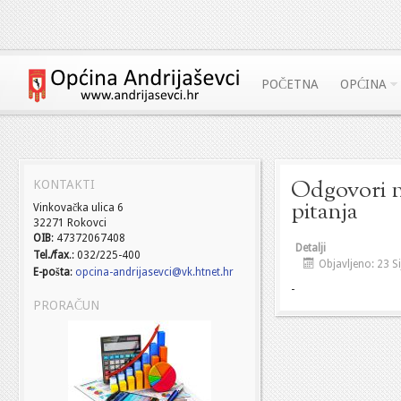
POČETNA
OPĆINA
Odgovori n
KONTAKTI
pitanja
Vinkovačka ulica 6
32271 Rokovci
OIB
: 47372067408
Detalji
Tel./fax
.: 032/225-400
Objavljeno: 23 S
E-pošta
:
opcina-andrijasevci@vk.htnet.hr
-
PRORAČUN