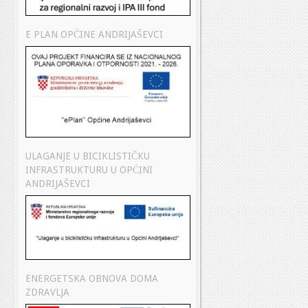
E PLAN OPĆINE ANDRIJAŠEVCI
ULAGANJE U BICIKLISTIČKU
INFRASTRUKTURU U OPĆINI
ANDRIJAŠEVCI
ENERGETSKA OBNOVA DOMA
ZDRAVLJA