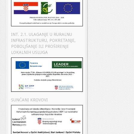
INT. 2.1. ULAGANJE U RURALNU
INFRASTRUKTURU, POKRETANJE,
POBOLJŠANJE ILI PROŠIRENJE
LOKALNIH USLUGA
SUNČANI KROVOVI