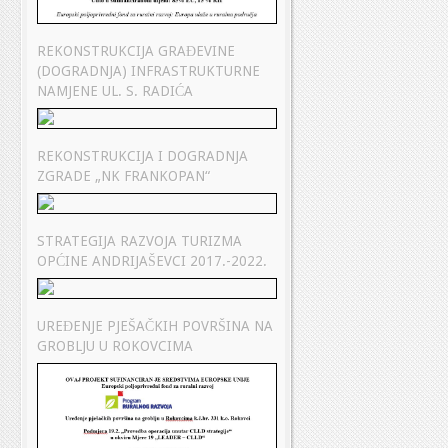
REKONSTRUKCIJA GRAĐEVINE
(DOGRADNJA) INFRASTRUKTURNE
NAMJENE UL. S. RADIĆA
REKONSTRUKCIJA I DOGRADNJA
ZGRADE „NK FRANKOPAN“
STRATEGIJA RAZVOJA TURIZMA
OPĆINE ANDRIJAŠEVCI 2017.-2022.
UREĐENJE PJEŠAČKIH POVRŠINA NA
GROBLJU U ROKOVCIMA