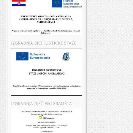
IZGRADNJA BICIKLISTIČKE STAZE
IZGRADNJA DJEČJEG IGRALIŠTA